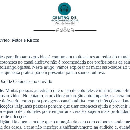
vido: Mitos e Riscos
tes para limpar os ouvidos é comum em muitos lares ao redor do mundo.
 cotonetes no canal auditivo não é recomendada por profissionais de saú
nolaringologistas. Neste artigo, vamos explorar os mitos associados ao 
cos que essa prática pode representar para a saúde auditiva.
Uso de Cotonetes no Ouvido
te
: Muitas pessoas acreditam que o uso de cotonetes é uma maneira efi
 dos ouvidos. No entanto, o ouvido é um órgão autolimpante, e a cera p
efesa do corpo para proteger o canal auditivo contra infecções e dano
fecções
: Algumas pessoas pensam que usar cotonetes ajuda a prevenir 
adequado de cotonetes pode empurrar a cera e a sujeira mais profundam
co de infecções.
dição
: Há quem acredite que a remoção da cera com cotonetes pode me
ia dos casos, a cera não interfere significativamente na audição e, quand