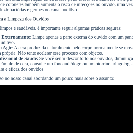
 de cotonetes também aumenta o risco de infecções no ouvido, uma vez
duzir bactérias e germes no canal auditivo.
ara a Limpeza dos Ouvidos
limpos e saudáveis, é importante seguir algumas práticas seguras:
s Externamente
: Limpe apenas a parte externa do ouvido com um pano 
auditivo.
a Agir
: A cera produzida naturalmente pelo corpo normalmente se move
a própria. Não tente acelerar esse processo com objetos.
fissional de Saúde
: Se você sentir desconforto nos ouvidos, diminuiç
cúmulo de cera, consulte um fonoaudiólogo ou um otorrinolaringologist
a e eficaz dos ouvidos.
o no nosso canal abordando um pouco mais sobre o assunto: