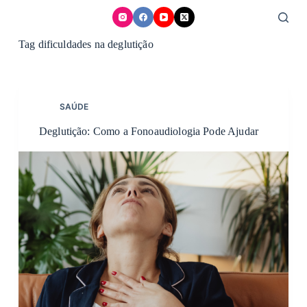
Skip
to
content
Tag
dificuldades na deglutição
SAÚDE
Deglutição: Como a Fonoaudiologia Pode Ajudar