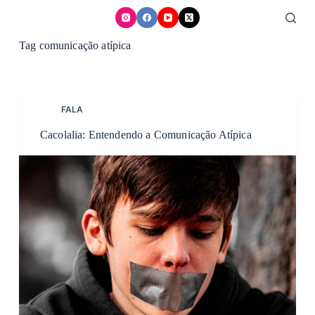
Skip
to
content
Tag
comunicação atípica
FALA
Cacolalia: Entendendo a Comunicação Atípica