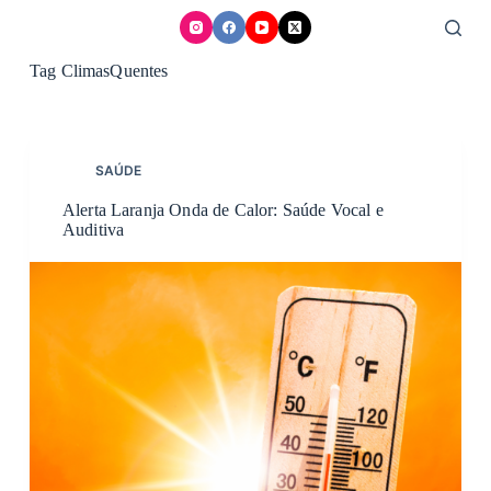
Skip
to
content
Tag
ClimasQuentes
SAÚDE
Alerta Laranja Onda de Calor: Saúde Vocal e
Auditiva