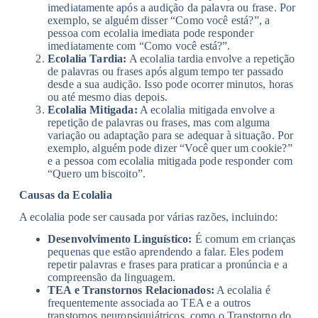
imediatamente após a audição da palavra ou frase. Por
exemplo, se alguém disser “Como você está?”, a
pessoa com ecolalia imediata pode responder
imediatamente com “Como você está?”.
Ecolalia Tardia:
A ecolalia tardia envolve a repetição
de palavras ou frases após algum tempo ter passado
desde a sua audição. Isso pode ocorrer minutos, horas
ou até mesmo dias depois.
Ecolalia Mitigada:
A ecolalia mitigada envolve a
repetição de palavras ou frases, mas com alguma
variação ou adaptação para se adequar à situação. Por
exemplo, alguém pode dizer “Você quer um cookie?”
e a pessoa com ecolalia mitigada pode responder com
“Quero um biscoito”.
Causas da Ecolalia
A ecolalia pode ser causada por várias razões, incluindo:
Desenvolvimento Linguístico:
É comum em crianças
pequenas que estão aprendendo a falar. Eles podem
repetir palavras e frases para praticar a pronúncia e a
compreensão da linguagem.
TEA e Transtornos Relacionados:
A ecolalia é
frequentemente associada ao TEA e a outros
transtornos neuropsiquiátricos, como o Transtorno do