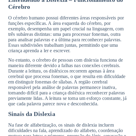
Cérebro
O cérebro humano possui diferentes áreas responsáveis por
funções específicas. A área esquerda do cérebro, por
exemplo, desempenha um papel crucial na linguagem, com
três subáreas distintas: uma para processar fonemas, outra
para analisar palavras e a última para reconhecer palavras.
Essas subdivisões trabalham juntas, permitindo que uma
criança aprenda a ler e escrever.
No entanto, o cérebro de pessoas com dislexia funciona de
maneira diferente devido a falhas nas conexões cerebrais.
Durante a leitura, os disléxicos recorrem apenas à área
cerebral que processa fonemas, o que resulta em dificuldade
em distinguir fonemas de sílabas. A região cerebral
responsável pela análise de palavras permanece inativa,
tornando difícil para a criança disléxica reconhecer palavras
previamente lidas. A leitura se torna um esforço constante, já
que cada palavra parece nova e desconhecida.
Sinais da Dislexia
Na fase de alfabetização, os sinais de dislexia incluem
dificuldades na fala, aprendizado do alfabeto, coordenação
motora para letras e números, preensão do lápis, separação e