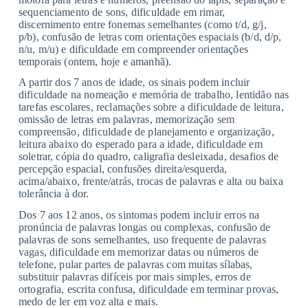
sequenciamento de sons, dificuldade em rimar,
discernimento entre fonemas semelhantes (como t/d, g/j,
p/b), confusão de letras com orientações espaciais (b/d, d/p,
n/u, m/u) e dificuldade em compreender orientações
temporais (ontem, hoje e amanhã).
A partir dos 7 anos de idade, os sinais podem incluir
dificuldade na nomeação e memória de trabalho, lentidão nas
tarefas escolares, reclamações sobre a dificuldade de leitura,
omissão de letras em palavras, memorização sem
compreensão, dificuldade de planejamento e organização,
leitura abaixo do esperado para a idade, dificuldade em
soletrar, cópia do quadro, caligrafia desleixada, desafios de
percepção espacial, confusões direita/esquerda,
acima/abaixo, frente/atrás, trocas de palavras e alta ou baixa
tolerância à dor.
Dos 7 aos 12 anos, os sintomas podem incluir erros na
pronúncia de palavras longas ou complexas, confusão de
palavras de sons semelhantes, uso frequente de palavras
vagas, dificuldade em memorizar datas ou números de
telefone, pular partes de palavras com muitas sílabas,
substituir palavras difíceis por mais simples, erros de
ortografia, escrita confusa, dificuldade em terminar provas,
medo de ler em voz alta e mais.